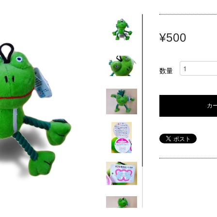
¥500
数量
カ